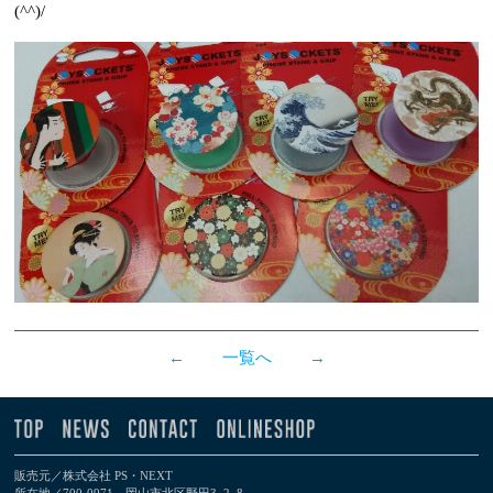
(^^)/
←
一覧へ
→
販売元／株式会社 PS・NEXT
所在地／700-0971 岡山市北区野田3−2–8